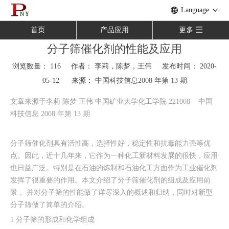
Language
首页
产品应用
更多
分子筛催化剂的性能及应用
浏览数量：
116
作者： 李莉，陈梦，王伟 发布时间： 2020-
05-12 来源：
中国科技信息2008 年第 13 期
["wechat","weibo","qzone","douban","email"]
文章来源于李莉 陈梦 王伟 中国矿业大学化工学院 221008 中国
科技信息 2008 年第 13 期
分子筛催化剂具有活性高，选择性好，稳定性和抗毒能力强等优
点。因此，近十几年来，它作为一种化工新材料发展的很快，应用
也日益广泛。特别是在石油的炼制和石油化工方面作为工业催化剂
发挥了很重要的作用。本文介绍了分子筛催化剂的组成及应用前
景， 并对分子筛的性能做了详尽深入的概述和归纳，同时对新型
分子筛做了简单的介绍。
1 分子筛的形成和化学组成