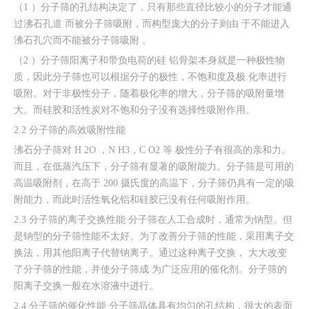
（1 ）分子筛的孔结构决定了，只有那些直径比较小的分子才能通
过沸石孔道 而被分子筛吸附，而构型庞大的分子则由 于不能进入
沸石孔穴而不能被分子筛吸附 。
（2 ）分子筛阳离子和带负电荷的硅 铝骨架本身就是一种极性物
质，因此分子筛也可以根据分子的极性，不饱和度及极 化率进行
吸附。对于非极性分子，随着极化率的增大，分子筛的吸附量增
大。而硅胶和活性炭对不饱和分子没有选择性吸附作用。
2.2 分子筛的高效吸附性能
沸石分子筛对 H 2O ，N H3，C O2 等 极性分子有很高的亲和力。
而且，在低蒸汽压下，分子筛有显著的吸附能力。分子筛是可用的
高温吸附剂，在高于 200 摄氏度的高温下，分子筛仍具有一定的吸
附能力，而此时活性氧化铝和硅胶已没有任何吸附作用。
2.3 分子筛的离子交换性能 分子筛在人工合成时，通常为钠型。但
是钠型的分子筛性能不太好。为了改善分子筛的性能，采用离子交
换法，用其他阳离子代替钠离子。通过这种离子交换， 大大改变
了分子筛的性能，并使分子筛成 为广泛应用的催化剂。分子筛的
阳离子交换一般在水溶液中进行。
2.4 分子筛的催化性能 分子筛晶体具有均匀的孔结构，很大的表面