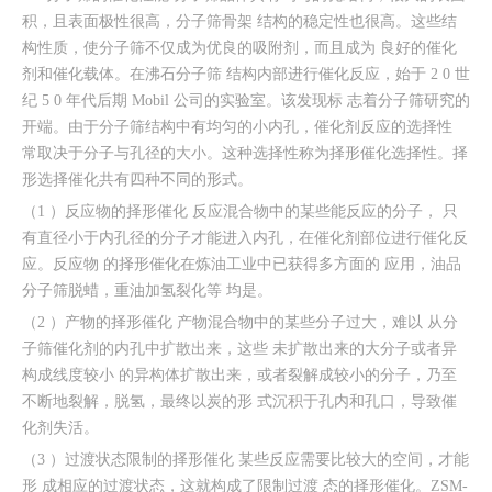
积，且表面极性很高，分子筛骨架 结构的稳定性也很高。这些结
构性质，使分子筛不仅成为优良的吸附剂，而且成为 良好的催化
剂和催化载体。在沸石分子筛 结构内部进行催化反应，始于 2 0 世
纪 5 0 年代后期 Mobil 公司的实验室。该发现标 志着分子筛研究的
开端。由于分子筛结构中有均匀的小内孔，催化剂反应的选择性
常取决于分子与孔径的大小。这种选择性称为择形催化选择性。择
形选择催化共有四种不同的形式。
（1 ）反应物的择形催化 反应混合物中的某些能反应的分子， 只
有直径小于内孔径的分子才能进入内孔，在催化剂部位进行催化反
应。反应物 的择形催化在炼油工业中已获得多方面的 应用，油品
分子筛脱蜡，重油加氢裂化等 均是。
（2 ）产物的择形催化 产物混合物中的某些分子过大，难以 从分
子筛催化剂的内孔中扩散出来，这些 未扩散出来的大分子或者异
构成线度较小 的异构体扩散出来，或者裂解成较小的分子，乃至
不断地裂解，脱氢，最终以炭的形 式沉积于孔内和孔口，导致催
化剂失活。
（3 ）过渡状态限制的择形催化 某些反应需要比较大的空间，才能
形 成相应的过渡状态，这就构成了限制过渡 态的择形催化。ZSM-