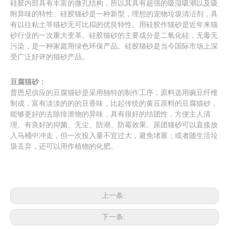
硅胶内部具有丰富的微孔结构，所以其具有超强的吸湿吸潮以及吸
附异味的特性。硅胶猫砂是一种新型，理想的宠物垃圾清洁剂，具
有以往粘土等猫砂无可比拟的优良特性。用硅胶作猫砂是近年来猫
砂行业的一次重大变革。硅胶猫砂的主要成分是二氧化硅，无毒无
污染，是一种家庭用绿色环保产品。硅胶猫砂是当今国际市场上深
受广泛好评的猫砂产品。
豆腐猫砂：
普恩尼供应的豆腐猫砂是采用独特的制作工序，原料选用豌豆纤维
制成，富有淡淡的的的豆香味，比起传统的黄豆原料的豆腐猫砂，
能够更好的去除排泄物的异味，具有很好的结团性，方便主人清
理。有良好的抑菌、无尘、防潮、防霉效果。尿团猫砂可以直接放
入马桶中冲走，但一次投入量不宜过大，避免堵塞；或者随生活垃
圾丢弃，还可以用作植物的化肥。
上一条:
下一条: