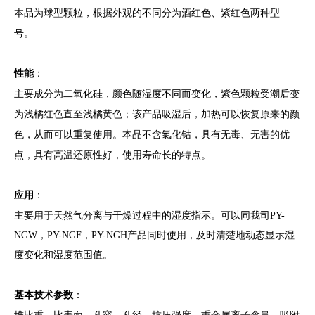
本品为球
型
颗粒，根据外观的不同分为
酒红色
、
紫红色两
种型
号。
性能
：
主要成分为二氧化硅，颜色随湿度不同而变化
，
紫色颗粒受潮后变
为浅橘红色直至浅橘黄色；
该产品吸湿后，加热可以恢复原来的颜
色，从而可以重复使用
。
本品
不含氯化钴，
具有
无毒、无害的优
点
，具有高温还原性好，使用寿命长的特点。
应用
：
主要用于天然气分离与干燥
过程中的湿度指示
。
可以同我司
PY-
NGW，PY-NGF，PY-NGH产品同时使用，及时清楚地动态显示湿
度变化和湿度范围值。
基本技术参数
：
堆比重、比表面、孔容、孔径、抗压强度、重金属离子含量、吸附