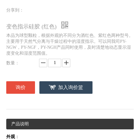
分享到：
变色指示硅胶 (红色)
本品为球型颗粒，根据外观的不同分为酒红色、紫红色两种型号。
主要用于天然气分离与干燥过程中的湿度指示。可以同我司PY-
NGW，PY-NGF，PY-NGH产品同时使用，及时清楚地动态显示湿
度变化和湿度范围值。
数量：
询价
加入询价篮
产品说明
外观
：