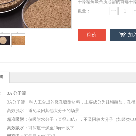
干燥精炼聚合所必需的首选干
数量：
询价
加
明
称
3A 分子筛
3A分子筛一种人工合成的微孔吸附材料，主要成分为硅铝酸盐，孔径为
介
高效脱水且避免吸附其他大分子的场景
精准吸附：
仅吸附水分子（直径2.8Å），不吸附较大分子（如烃类CO
高效吸水：
可深度干燥至10ppm以下