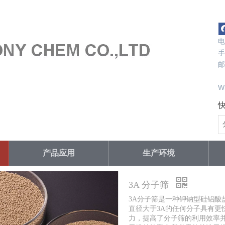
电
手
邮
s
W
产品应用
生产环境
3A 分子筛
3A分子筛是一种钾钠型硅铝酸盐
直径大于3A的任何分子具有
力，提高了分子筛的利用效率