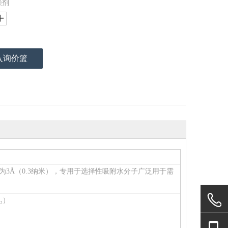
燥剂
入询价篮
3Å（0.3纳米），专用于选择性吸附水分子广泛用于需
₂）