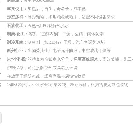
点
耐高温：
可承受350℃高温
重复使用：
加热后可再生，寿命长，成本低
形态多样：
球形颗粒，条形颗粒或粉末，适配不同设备需求
石油化工：
天然气LPG裂解气脱水
制药/化工：
溶剂（乙醇丙酮）干燥，医药中间体防潮
域
制冷系统：
制冷剂（如R134a）干燥，汽车空调防冰堵
新兴行业：
生物柴油生产电子元件防潮，中空玻璃干燥等
势
以
“小孔径”
的特点精准锁定水分子，
深度高效脱水
，高效节能，是工
密封保存，避免接触空气或高湿度环境
境
存放于干燥阴凉处，远离高温与腐蚀性物质
式
150KG钢桶，500kg/750kg集装袋，25kg纸箱，根据需要定制包装物