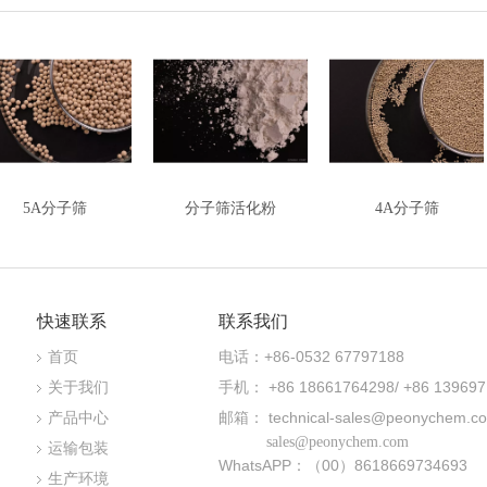
5A分子筛
分子筛活化粉
4A分子筛
快速联系
联系我们
电话：+86-0532 67797188
首页
手机： +86 18661764298/ +86 139697
关于我们
邮箱：
technical-sales@peonychem.c
产品中心
sales@peonychem.com
运输包装
WhatsAPP：（00）8618669734693
生产环境