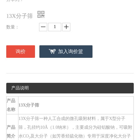
13X分子筛
数量：
询价
加入询价篮
产品说明
产品
13X分子筛
名称
13X分子筛一种人工合成的微孔吸附材料，属于X型分子
产品
筛，孔径约10Å（1.0纳米），主要成分为硅铝酸钠，可吸附
简介
水CO₂及大分子（如芳香烃硫化物）专用于深度净化大分子