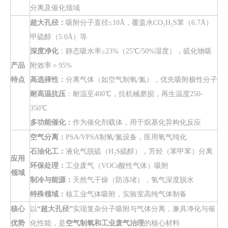
分离及催化领域
超大孔径：
吸附分子直径≤10Å，覆盖水CO₂H₂S苯（6.7Å）
甲硫醇（5.0Å）等
深度净化
：静态吸水率≥23%（25℃/50%湿度），硫化物吸
产品
附效率＞95%
特点
高选择性：
分离气体（如空气制氧/氮），优先吸附极性分子
耐高温抗压
：耐温至400℃，抗机械磨损，再生温度250-
350℃
多功能催化：
作为催化剂载体，用于烷基化异构化反应
空气分离：
PSA/VPSA制氧/氮设备，医用氧气纯化
石油化工：
液化气脱硫（H₂S硫醇），芳烃（苯甲苯）分离
应用
环保处理：
工业废气（VOCs酸性气体）吸附
领域
制冷与能源：
天然气干燥（防冻堵），氢气深度脱水
特殊领域：
核工业气体吸附，实验室高纯气体制备
核心
以
“超大孔径”
实现复杂分子吸附与气体分离，兼具净化与催
优势
化性能，是
空气制氧和工业废气治理
的核心材料